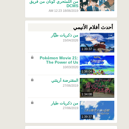
من اللمتحري كونان من فريق
DCMS
18/06/2019 12:23 AM
أحدث أفلام الأنيمي
من ذكريات طيَّار
15/04/2026
1:39:37
Pokémon Movie 21:
The Power of Us
10/03/2020
1:38:04
المقترضة أريتتي
27/06/2019
1:34:08
من ذكريات طيار
27/06/2019
1:39:37