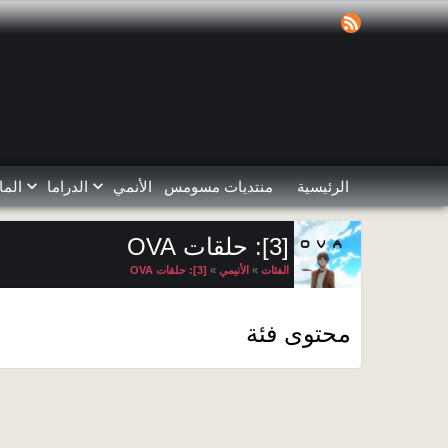
الرئيسية
منتديات مسومس
الأنمي
الدراما
الما
[3]: حلقات OVA
الفئات
»
الأنيمي
»
[3]: حلقات OVA
محتوى فئة