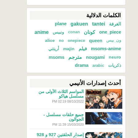
الكلمات الدلالية
gakuen
tantei
الغرفة
plane
كونان
anime
one_piece
ونبيس
conan
alice
queen
ون_بيس
onepiece
no
msoms-anime
فيلم
majin
أريتتي
مترجم
msoms
nougami
neuro
ذكريات
drama
arabic
أحدث إصدارات الأنيمي
المواسم الثلاث الأولى من
مسلسل هياكو
08/10/2022 02:19 PM
جميع حلقات مسلسل -
الجوالون
15/03/2020 11:39 PM
إصدار الحلقتين 927 و 928