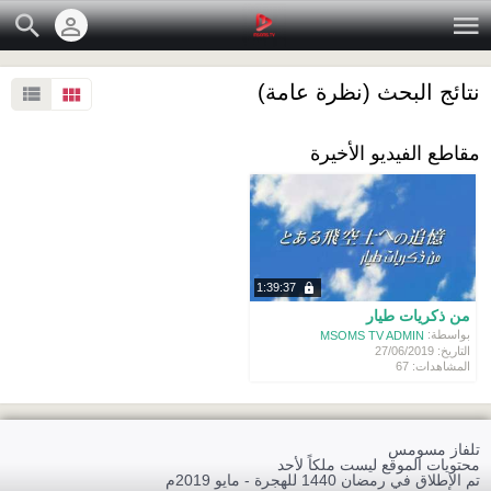
نتائج البحث (نظرة عامة)
مقاطع الفيديو الأخيرة
1:39:37
من ذكريات طيار
بواسطة:
MSOMS TV ADMIN
التاريخ: 27/06/2019
المشاهدات: 67
تلفاز مسومس
محتويات الموقع ليست ملكاً لأحد
تم الإطلاق في رمضان 1440 للهجرة - مايو 2019م