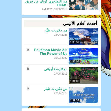
من اللمتحري كونان من فريق
DCMS
18/06/2019 12:23 AM
أحدث أفلام الأنيمي
من ذكريات طيَّار
15/04/2026
1:39:37
Pokémon Movie 21:
The Power of Us
10/03/2020
1:38:04
المقترضة أريتتي
27/06/2019
1:34:08
من ذكريات طيار
27/06/2019
1:39:37