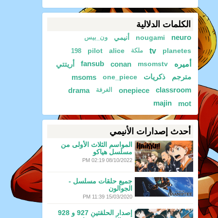
الكلمات الدلالية
neuro
nougami
أنيمي
ون_بيس
tv
pilot
alice
planetes
ملكة
198
أميره
msomstv
conan
fansub
أريتتي
مترجم
ذكريات
one_piece
msoms
drama
onepiece
classroom
الغرفة
majin
mot
أحدث إصدارات الأنيمي
المواسم الثلاث الأولى من
مسلسل هياكو
08/10/2022 02:19 PM
جميع حلقات مسلسل -
الجوالون
15/03/2020 11:39 PM
إصدار الحلقتين 927 و 928