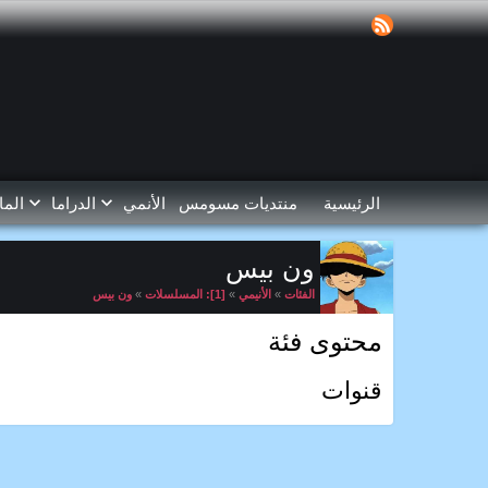
الرئيسية
منتديات مسومس
الأنمي
الدراما
الما
ون بيس
الفئات
»
الأنيمي
»
[1]: المسلسلات
»
ون بيس
محتوى فئة
قنوات